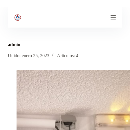
S
a
l
t
a
r
a
l
admin
c
o
Unido: enero 25, 2023
Artículos: 4
n
t
e
n
i
d
o