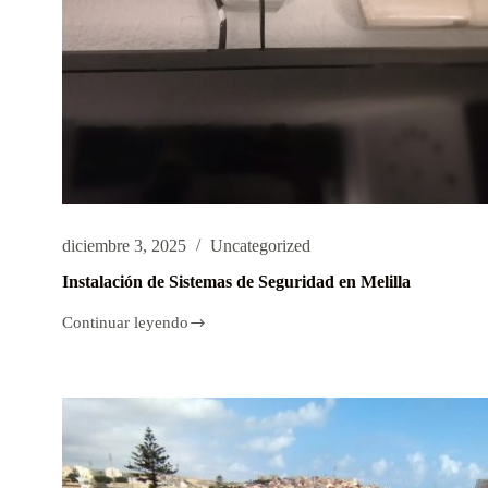
diciembre 3, 2025
Uncategorized
Instalación de Sistemas de Seguridad en Melilla
Continuar leyendo
Instalación
de
Sistemas
de
Seguridad
en
Melilla