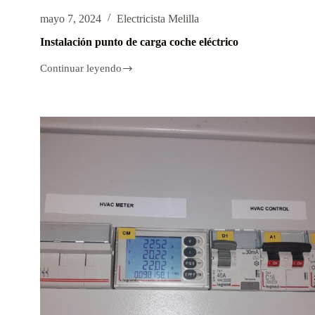
mayo 7, 2024
Electricista Melilla
Instalación punto de carga coche eléctrico
Continuar leyendo
Instalación
punto
de
carga
coche
eléctrico